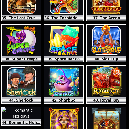
35. The Last Crusade HD
36. The Forbidden City HD
37. The Arena
38. Super Creeps
39. Space Bar 88
40. Slot Cup
41. Sherlock
42. SharkGo
43. Royal Key
44. Romantic Holidays