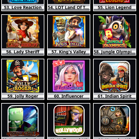
53. Love Reaction
54. LOT Land Of Trolls
55. Lion Legend
56. Lady Sheriff
57. King's Valley
58. Jungle Olympics
59. Jolly Roger
60. Influencer
61. Indian Spirit