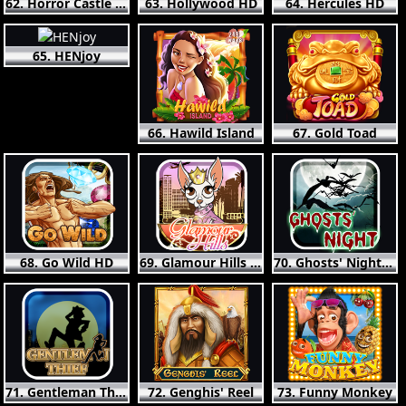
62. Horror Castle HD
63. Hollywood HD
64. Hercules HD
65. HENjoy
66. Hawild Island
67. Gold Toad
68. Go Wild HD
69. Glamour Hills HD
70. Ghosts' Night HD
71. Gentleman Thief HD
72. Genghis' Reel
73. Funny Monkey