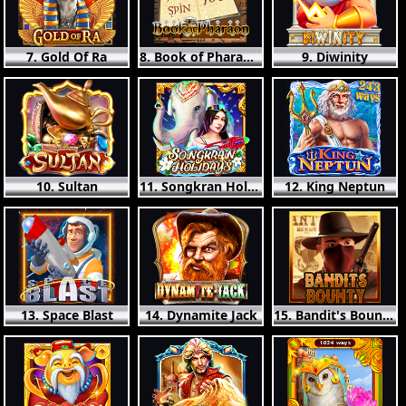
7. Gold Of Ra
8. Book of Pharaon HD
9. Diwinity
10. Sultan
11. Songkran Holidays
12. King Neptun
13. Space Blast
14. Dynamite Jack
15. Bandit's Bounty HD