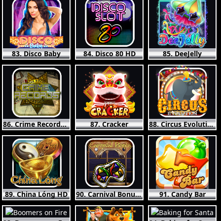
83. Disco Baby
84. Disco 80 HD
85. DeeJelly
86. Crime Records HD
87. Cracker
88. Circus Evolution HD
89. China Lóng HD
90. Carnival Bonus HD
91. Candy Bar