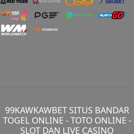
99KAWKAWBET SITUS BANDAR
TOGEL ONLINE - TOTO ONLINE -
SLOT DAN LIVE CASINO