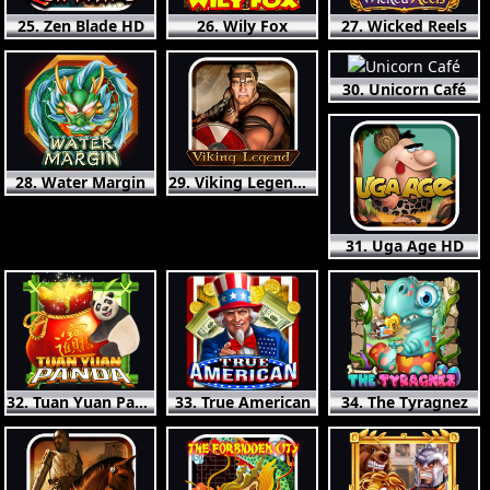
25. Zen Blade HD
26. Wily Fox
27. Wicked Reels
30. Unicorn Café
28. Water Margin
29. Viking Legend HD
31. Uga Age HD
32. Tuan Yuan Panda
33. True American
34. The Tyragnez