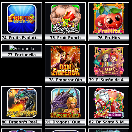
74. Fruits Evolution HD
75. Fruit Punch
76. FruHits
77. Fortunella
78. Emperor Qin
79. El Sueño de Antonio y Erandi
80. Dragon's Reels HD
81. Dragons' Queen
82. Dr. Santa & Mr. Claus