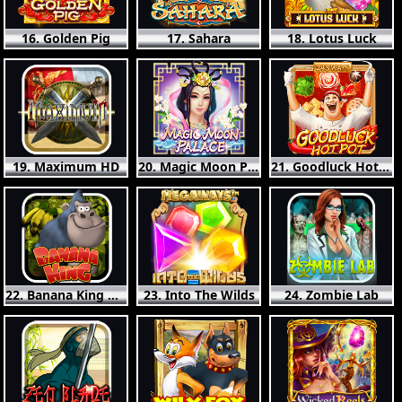
16. Golden Pig
17. Sahara
18. Lotus Luck
19. Maximum HD
20. Magic Moon Palace
21. Goodluck Hot Pot
22. Banana King HD
23. Into The Wilds
24. Zombie Lab