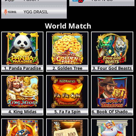
YGG DRASIL
World Match
1. Panda Paradise
2. Golden Tree
3. Four God Beasts
4. King Midas
5. Fa Fa Spin
6. Book Of Shadows